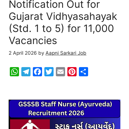
Notification Out for
Gujarat Vidhyasahayak
(Std. 1 to 5) for 11,000
Vacancies
2 April 2026
by
Aapni Sarkari Job
W
T
F
T
E
Pi
S
h
el
a
w
m
nt
h
at
e
c
itt
ai
er
ar
s
gr
e
er
l
e
e
A
a
b
st
p
m
o
p
o