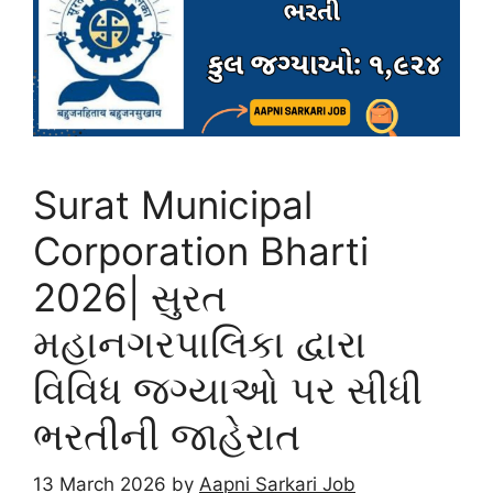
p
o
k
Surat Municipal
Corporation Bharti
2026| સુરત
મહાનગરપાલિકા દ્વારા
વિવિધ જગ્યાઓ પર સીધી
ભરતીની જાહેરાત
13 March 2026
by
Aapni Sarkari Job