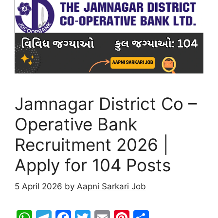
p
o
k
Jamnagar District Co –
Operative Bank
Recruitment 2026 |
Apply for 104 Posts
5 April 2026
by
Aapni Sarkari Job
W
T
F
T
E
Pi
S