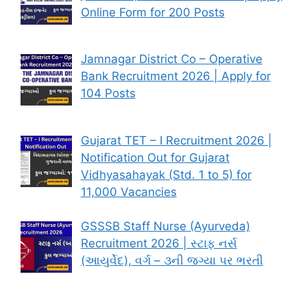
Online Form for 200 Posts
Jamnagar District Co – Operative
Bank Recruitment 2026 | Apply for
104 Posts
Gujarat TET – I Recruitment 2026 |
Notification Out for Gujarat
Vidhyasahayak (Std. 1 to 5) for
11,000 Vacancies
GSSSB Staff Nurse (Ayurveda)
Recruitment 2026 | સ્ટાફ નર્સ
(આયુર્વેદ), વર્ગ – ૩ની જગ્યા પર ભરતી