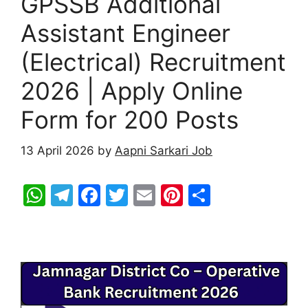
GPSSB Additional
Assistant Engineer
(Electrical) Recruitment
2026 | Apply Online
Form for 200 Posts
13 April 2026
by
Aapni Sarkari Job
W
T
F
T
E
Pi
S
h
el
a
w
m
nt
h
at
e
c
itt
ai
er
ar
s
gr
e
er
l
e
e
A
a
b
st
p
m
o