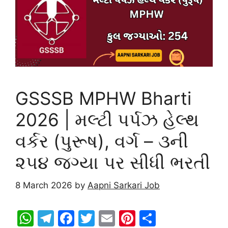
p
o
k
GSSSB MPHW Bharti
2026 | મલ્ટી પર્પઝ હેલ્થ
વર્કર (પુરૂષ), વર્ગ – ૩ની
૨૫૪ જગ્યા પર સીધી ભરતી
8 March 2026
by
Aapni Sarkari Job
W
T
F
T
E
Pi
S