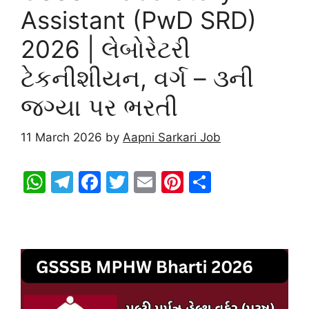
Assistant (PwD SRD)
2026 | લેબોરેટરી
ટેકનીશીયન, વર્ગ – ૩ની
જગ્યા પર ભરતી
11 March 2026
by
Aapni Sarkari Job
W
T
F
T
E
Pi
S
h
el
a
w
m
nt
h
at
e
c
itt
ai
er
ar
s
gr
e
er
l
e
e
A
a
b
st
p
m
o