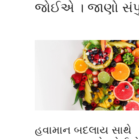
જોઈએ । જાણો સંપુર
હવામાન બદલાય સાથે