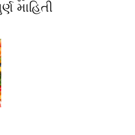
્ણ માહિતી