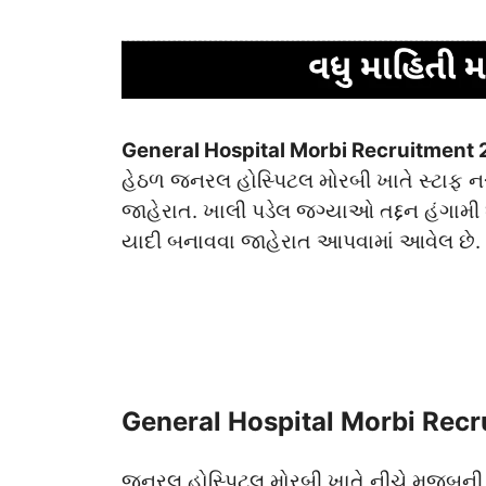
General Hospital Morbi Recruitment
હેઠળ જનરલ હોસ્પિટલ મોરબી ખાતે સ્ટાફ
જાહેરાત. ખાલી પડેલ જગ્યાઓ તદ્દન હંગામી 
યાદી બનાવવા જાહેરાત આપવામાં આવેલ છે.
General Hospital Morbi Recr
જનરલ હોસ્પિટલ મોરબી ખાતે નીચે મુજબની