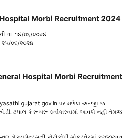
 Hospital Morbi Recruitment 2024
 તા. ૧૪/૦૬/૨૦૨૪
. ૨૫/૦૬/૨૦૨૪
General Hospital Morbi Recruitment
gyasathi.gujarat.gov.in પર મળેલ અરજી જ
.ડી. ટપાલ કે રૂબરૂ સ્વીકારવામાં આવશે નહીં તેમજ
ઝનલ ડોક્યુમેન્ટ્સની ફોટોકોપી સોફ્ટવેરમાં ફરજીયાત