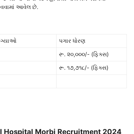
વામાં આવેલ છે.
જગ્યાઓ
પગાર ધોરણ
રૂ. ૨૦,૦૦૦/- (ફિક્સ)
રૂ. ૧૭,૭૧૮/- (ફિક્સ)
eral Hospital Morbi Recruitment 2024