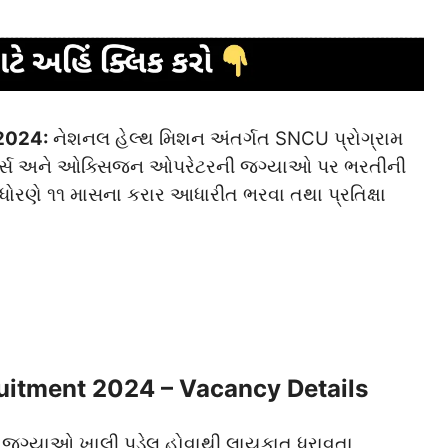
 2024:
નેશનલ હેલ્થ મિશન અંતર્ગત SNCU પ્રોગ્રામ
 નર્સ અને ઓક્સિજન ઓપરેટરની જગ્યાઓ પર ભરતીની
ધોરણે ૧૧ માસના કરાર આધારીત ભરવા તથા પ્રતિક્ષા
uitment 2024 – Vacancy Details
 જગ્યાઓ ખાલી પડેલ હોવાથી લાયકાત ધરાવતા