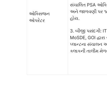
સંચાલિત PSA ઓક્સ
અને જાળવણી પર ૧૮
ઓક્સિજન
હોય.
ઓપરેટર
3. બીજી પસંદગી: IT
MoSDE, GOI દ્વાર
પ્લાન્ટના સંચાલન
કલાકની તાલીમ મેળ