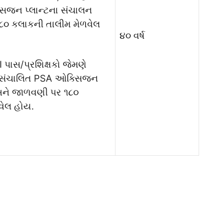
િજન પ્લાન્ટના સંચાલન
૦ કલાકની તાલીમ મેળવેલ
૪૦ વર્ષ
I પાસ/પ્રશિક્ષકો જેમણે
ા સંચાલિત PSA ઓક્સિજન
 અને જાળવણી પર ૧૮૦
વેલ હોય.