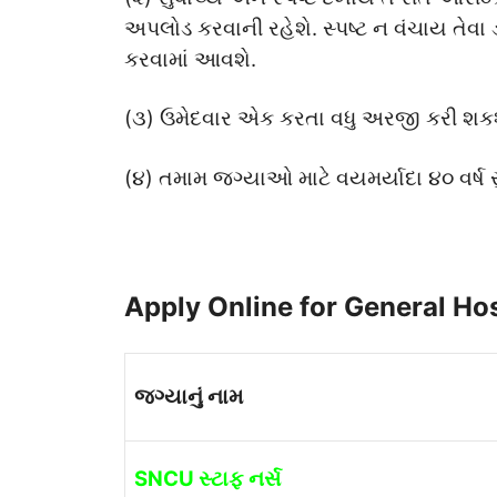
અપલોડ કરવાની રહેશે. સ્પષ્ટ ન વંચાય તેવા 
કરવામાં આવશે.
(૩) ઉમેદવાર એક કરતા વધુ અરજી કરી શકશ
(૪) તમામ જગ્યાઓ માટે વયમર્યાદા ૪૦ વર્ષ સ
Apply Online for General Ho
જગ્યાનું નામ
SNCU સ્ટાફ નર્સ