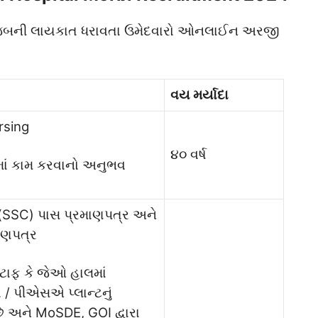
 મુજબની લાયકાત ધરાવતા ઉમેદવારો ઓનલાઈન અરજી
વય મર્યાદા
rsing
૪૦ વર્ષ
ટલમાં કામ કરવાનો અનુભવ
ા (SSC) પાસ પ્રમાણપત્ર અને
માણપત્ર
્ટાફ કે જેઓ હાલમાં
/ પીએસએ પ્લાન્ટનું
ે અને MoSDE, GOI દ્વારા