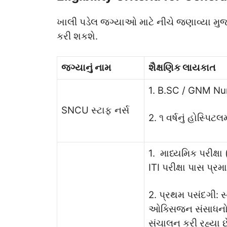
ખાલી પડેલ જગ્યાઓ માટે નીચે જણાવ્યા
કરી શકશે.
જગ્યાનું નામ
શૈક્ષણિક લાયકાત
1. B.SC / GNM Nu
SNCU સ્ટાફ નર્સ
2. ૧ વર્ષનું હોસ્પિ
1. માધ્યમિક પરીક્ષ
ITI પરીક્ષા પાસ પ્ર
2. પ્રથમ પસંદગી: સ
ઓક્સિજન સંસાધનો 
સંચાલન કરી રહ્યા છ