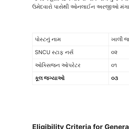
ઉમેદવારો પાસેથી ઓનલાઈન અરજીઓ મંગાવ
પોસ્ટનું નામ
ખાલી 
SNCU સ્ટાફ નર્સ
૦૨
ઓક્સિજન ઓપરેટર
૦૧
કૂલ જગ્યાઓ
૦૩
Eligibility Criteria for Gen