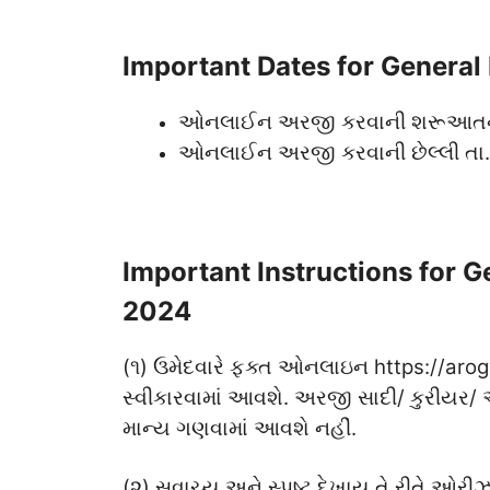
Important Dates for General
ઓનલાઈન અરજી કરવાની શરૂઆતની
ઓનલાઈન અરજી કરવાની છેલ્લી તા
Important
Instructions for 
2024
(૧) ઉમેદવારે ફક્ત ઓનલાઇન https://aro
સ્વીકારવામાં આવશે. અરજી સાદી/ કુરીયર/ એ
માન્ય ગણવામાં આવશે નહીં.
(૨) સુવાચ્ય અને સ્પષ્ટ દેખાય તે રીતે ઓરી