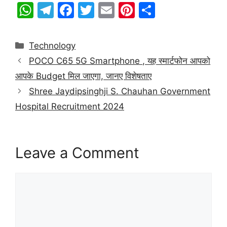
W
T
F
T
E
Pi
S
h
el
a
w
m
nt
h
at
e
c
itt
ai
er
ar
Categories
Technology
s
gr
e
er
l
e
e
POCO C65 5G Smartphone , यह स्मार्टफोन आपको
A
a
b
st
आपके Budget मिल जाएगा, जानए विशेषताए
p
m
o
Shree Jaydipsinghji S. Chauhan Government
p
o
Hospital Recruitment 2024
k
Leave a Comment
Comment