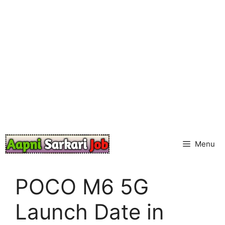
Skip
to
content
Menu
POCO M6 5G
Launch Date in