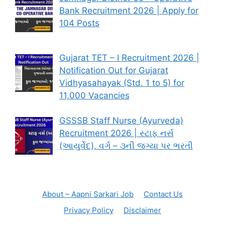
Bank Recruitment 2026 | Apply for
104 Posts
Gujarat TET – I Recruitment 2026 |
Notification Out for Gujarat
Vidhyasahayak (Std. 1 to 5) for
11,000 Vacancies
GSSSB Staff Nurse (Ayurveda)
Recruitment 2026 | સ્ટાફ નર્સ
(આયુર્વેદ), વર્ગ – ૩ની જગ્યા પર ભરતી
About – Aapni Sarkari Job
Contact Us
Privacy Policy
Disclaimer