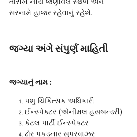
તારીખે નીચે જણાવેલ સ્થળ અને
સરનામે હાજર રહેવાનું રહેશે.
જગ્યા અંગે સંપુર્ણ માહિતી
જગ્યાનું નામ :
પશુ ચિકિત્સક અધિકારી
ઈન્સ્પેક્ટર (એનીમલ હસબન્ડરી)
કેટલ પાર્ટી ઈન્સ્પેક્ટર
ઢોર પકડનાર સુપરવાઝર