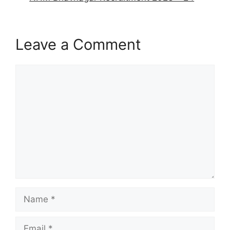
p
o
k
Leave a Comment
Comment
Name
Email