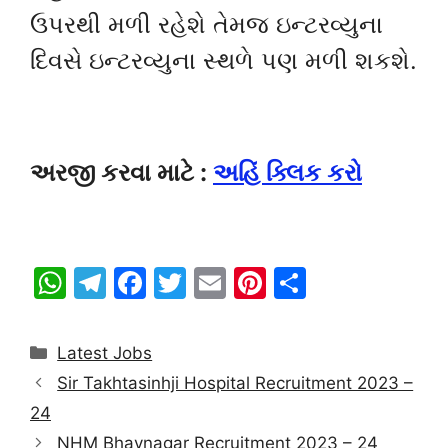
ઉપરથી મળી રહેશે તેમજ ઇન્ટરવ્યુના
દિવસે ઇન્ટરવ્યુના સ્થળે પણ મળી શકશે.
અરજી કરવા માટે :
અહિં ક્લિક કરો
W
T
F
T
E
Pi
S
h
el
a
w
m
nt
h
at
e
c
itt
ai
er
ar
Categories
Latest Jobs
s
gr
e
er
l
e
e
Sir Takhtasinhji Hospital Recruitment 2023 –
A
a
b
st
24
p
m
o
NHM Bhavnagar Recruitment 2023 – 24