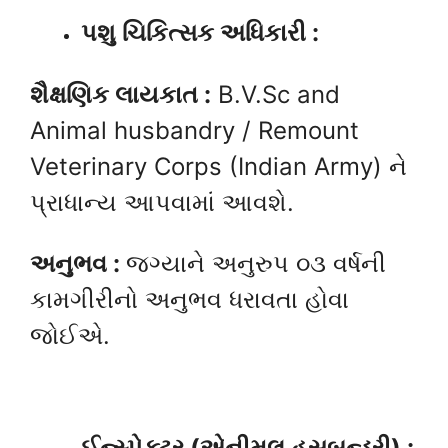
પશુ ચિકિત્સક અધિકારી :
શૈક્ષણિક લાયકાત :
B.V.Sc and
Animal husbandry / Remount
Veterinary Corps (Indian Army) ને
પ્રાધાન્ય આપવામાં આવશે.
અનુભવ :
જગ્યાને અનુરુપ ૦૩ વર્ષની
કામગીરીનો અનુભવ ધરાવતા હોવા
જોઈએ.
ઈન્સ્પેક્ટર (એનીમલ હસબન્ડરી) :