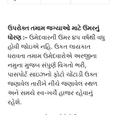
ઉપરોક્ત તમામ જગ્યાઓ માટે ઉંમરનું
ધોરણ :-
ઉમેદવારની ઉંમર ૪૫ વર્ષથી વધુ
હોવી જોઇએ નહિ. ઉકત લાયકાત
ધરાવતા તમામ ઉમેદવારોએ અરજીના
નમુના મુજબ સંપુર્ણ વિગતો ભરી,
પાસપોર્ટ સાઇઝનો ફોટો ચોંટાડી ઉક્ત
જણાવેલ તારીખે નીચે જણાવેલ સ્થળ
અને સમયે સ્વ-ખર્ચે હાજર રહેવાનું
રહેશે.