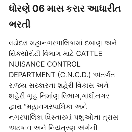
ધોરણે 06 માસ કરાર આધારીત
ભરતી
વડોદરા મહાનગરપાલિકામાં દબાણ અને
સિકયોરીટી વિભાગ માટે CATTLE
NUISANCE CONTROL
DEPARTMENT (C.N.C.D.) અંતર્ગત
રાજ્ય સરકારના શહેરી વિકાસ અને
શહેરી ગૃહ નિર્માણ વિભાગ,ગાંધીનગર
દ્વારા “મહાનગરપાલિકા અને
નગરપાલિકા વિસ્તારમાં પશુઓના ત્રાસ
અટકાવ અને નિયંત્રણ અંગેની