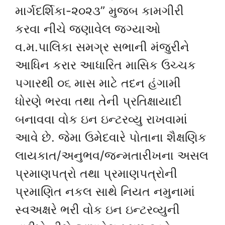
માર્ગદર્શિકા-૨૦૨૩” મુજબ કામગીરી
કરવા નીચે જણાવેલ જગ્યાઓ
વ.મ.પાલિકા સમગ્ર સભાની મંજુરીને
આધિન કરાર આધારિત માસિક ઉચ્ચક
પગારથી ૦૬ માસ માટે તદન હંગામી
ધોરણે ભરવા તથા તેની પ્રતિક્ષાયાદી
બનાવવા વોક ઇન ઇન્ટરવ્યુ રાખવામાં
આવે છે. જેમા ઉમેદવારે પોતાના શૈક્ષણિક
લાયકાત/અનુભવ/જન્મતારીખના અસલ
પ્રમાણપત્રો તથા પ્રમાણપત્રોની
પ્રમાણિત નકલ સાથે નિયત નમુનામાં
સ્વઅક્ષરે ભરી વોક ઇન ઇન્ટરવ્યુની