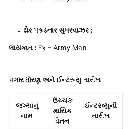
ઢોર પકડનાર સુપરવાઝર :
લાયકાત :
Ex – Army Man
પગાર ધોરણ અને ઈન્ટરવ્યુ તારીખ
ઉચ્ચક
જગ્યાનું
ઈન્ટરવ્યુની
માસિક
નામ
તારીખ
વેતન