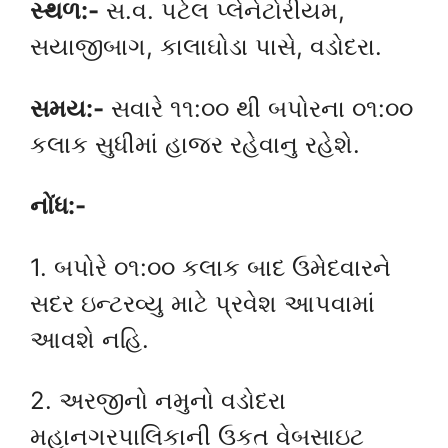
સ્થળ:-
સ.વ. પટેલ પ્લેનેટોરીયમ,
સયાજીબાગ, કાલાઘોડા પાસે, વડોદરા.
સમય:-
સવારે ૧૧:૦૦ થી બપોરના ૦૧:૦૦
કલાક સુધીમાં હાજર રહેવાનુ રહેશે.
નોંધ:-
1. બપોરે ૦૧:૦૦ કલાક બાદ ઉમેદવારને
સદર ઇન્ટરવ્યુ માટે પ્રવેશ આપવામાં
આવશે નહિ.
2. અરજીનો નમુનો વડોદરા
મહાનગરપાલિકાની ઉકત વેબસાઇટ