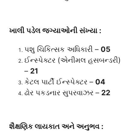
ખાલી પડેલ જગ્યાઓની સંખ્યા :
પશુ ચિકિત્સક અધિકારી –
05
ઈન્સ્પેક્ટર (એનીમલ હસબન્ડરી)
–
21
કેટલ પાર્ટી ઈન્સ્પેક્ટર –
04
ઢોર પકડનાર સુપરવાઝર –
22
શૈક્ષણિક લાયકાત અને અનુભવ :