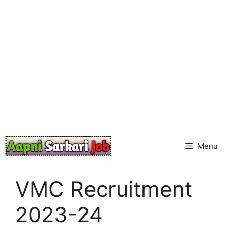
Skip
to
content
Menu
VMC Recruitment
2023-24