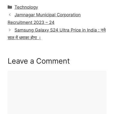
at
e
c
itt
ai
er
ar
Categories
Technology
s
gr
e
er
l
e
e
Jamnagar Municipal Corporation
A
a
b
st
Recruitment 2023 – 24
p
m
o
Samsung Galaxy S24 Ultra Price in India : नये
p
o
साल में धमाका होगा ।
k
Leave a Comment
Comment