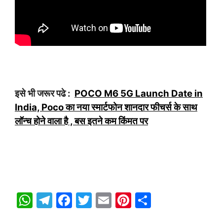
इसे भी जरूर पढे :
POCO M6 5G Launch Date in
India, Poco का नया स्मार्टफोन शानदार फीचर्स के साथ
लॉन्च होने वाला है , बस इतने कम किंमत पर
W
T
F
T
E
Pi
S
h
el
a
w
m
nt
h