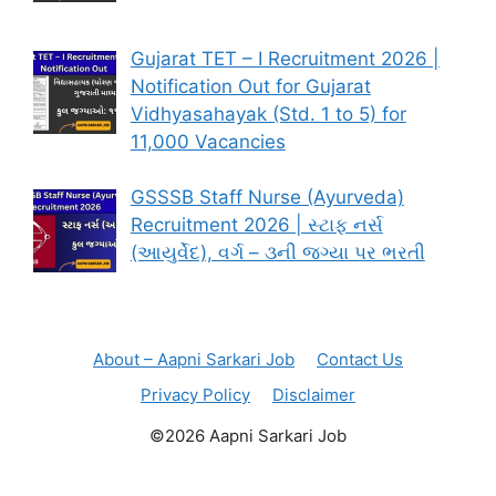
Gujarat TET – I Recruitment 2026 |
Notification Out for Gujarat
Vidhyasahayak (Std. 1 to 5) for
11,000 Vacancies
GSSSB Staff Nurse (Ayurveda)
Recruitment 2026 | સ્ટાફ નર્સ
(આયુર્વેદ), વર્ગ – ૩ની જગ્યા પર ભરતી
About – Aapni Sarkari Job
Contact Us
Privacy Policy
Disclaimer
©2026 Aapni Sarkari Job